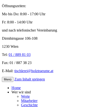
Öffnungszeiten:
Mo bis Do: 8:00 - 17:00 Uhr
Fr: 8:00 - 14:00 Uhr
und nach telefonischer Vereinbarung
Dirmhirngasse 106-108
1230 Wien
Tel:
01 / 889 81 03
Fax: 01 / 887 38 23
E-Mail:
tischlerei@holztraeume.at
Zum Inhalt springen
Menü
Ihr Vollholztischler im 23. Bezirk
Karl Simek GmbH
Home
Wer wir sind
Werte
Mitarbeiter
Geschichte