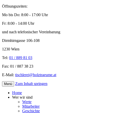
Öffnungszeiten:
Mo bis Do: 8:00 - 17:00 Uhr
Fr: 8:00 - 14:00 Uhr
und nach telefonischer Vereinbarung
Dirmhirngasse 106-108
1230 Wien
Tel:
01 / 889 81 03
Fax: 01 / 887 38 23
E-Mail:
tischlerei@holztraeume.at
Zum Inhalt springen
Menü
Ihr Vollholztischler im 23. Bezirk
Karl Simek GmbH
Home
Wer wir sind
Werte
Mitarbeiter
Geschichte